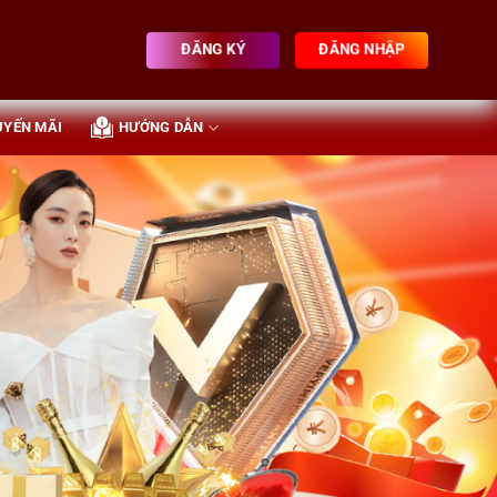
ĐĂNG KÝ
ĐĂNG NHẬP
UYẾN MÃI
HƯỚNG DẪN