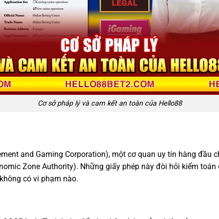
Cơ sở pháp lý và cam kết an toàn của Hello88
ment and Gaming Corporation), một cơ quan uy tín hàng đầu ch
mic Zone Authority). Những giấy phép này đòi hỏi kiểm toán 
à không có vi phạm nào.