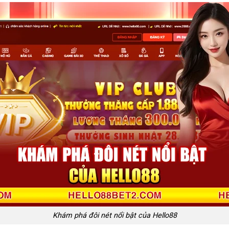
Khám phá đôi nét nổi bật của Hello88