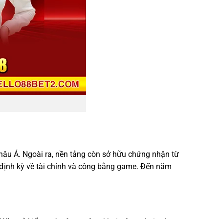
âu Á. Ngoài ra, nền tảng còn sở hữu chứng nhận từ
định kỳ về tài chính và công bằng game. Đến năm